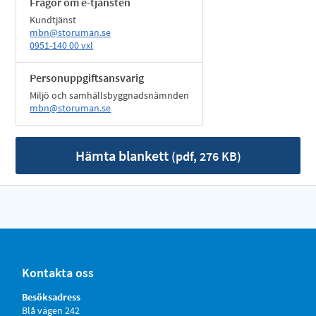
Frågor om e-tjänsten
Kundtjänst
mbn@storuman.se
0951-140 00 vxl
Personuppgiftsansvarig
Miljö och samhällsbyggnadsnämnden
mbn@storuman.se
Hämta blankett
(pdf, 276 KB)
Kontakta oss
Besöksadress
Blå vägen 242