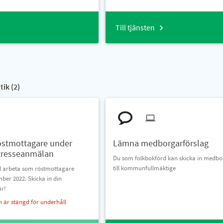
Till tjänsten
ik (
2
)
östmottagare under
Lämna medborgarförslag
ntresseanmälan
Du som folkbokförd kan skicka in medbo
till kommunfullmäktige
ill arbeta som röstmottagare
mber 2022. Skicka in din
är!
n är stängd för underhåll