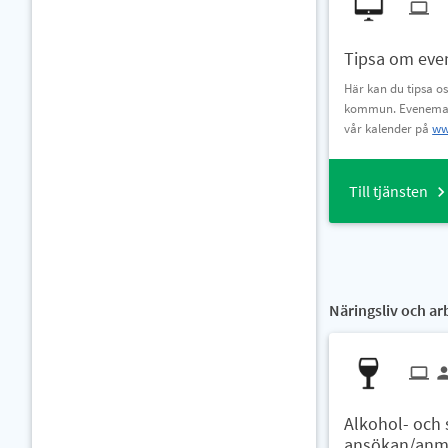
Tipsa om ev
Här kan du tipsa 
kommun. Eveneman
vår kalender på
ww
Till tjänsten
Näringsliv och ar
Alkohol- och s
ansökan/anm