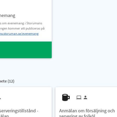
enemang
oss om evenemang i Storumans
gen kommer att publiceras på
w.storuman.se/evenemang
bete (
12
)
erveringstillstånd -
Anmälan om försäljning och
älan
servering av folköl