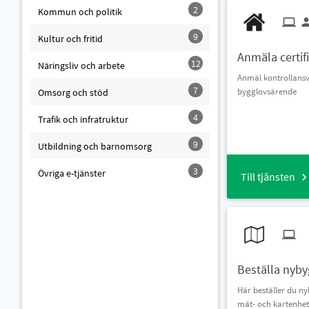
2
Kommun och politik
9
Kultur och fritid
Anmäla certif
12
Näringsliv och arbete
Anmäl kontrollansva
7
bygglovsärende
Omsorg och stöd
4
Trafik och infratruktur
9
Utbildning och barnomsorg
3
Övriga e-tjänster
Till tjänsten
Beställa nyb
Här beställer du 
mät- och kartenhet