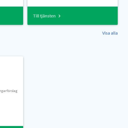
Till tjänsten
Visa alla
rgarförslag