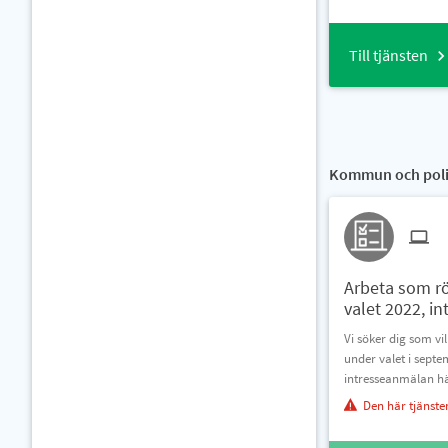
Till tjänsten
Kommun och polit
Arbeta som r
valet 2022, i
Vi söker dig som v
under valet i septe
intresseanmälan h
Den här tjänste