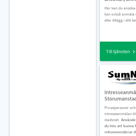
Här kan du ansöka 
kan också anmäla 
eller tillägg i ditt b
Till tjänsten
Intresseanmä
Storumanstad
Privatpersoner och
intresseanmälan ti
stadsnät.
Använder
du inte att kunna f
rekommenderar där