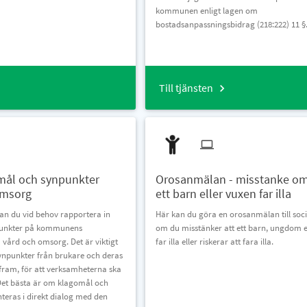
kommunen enligt lagen om
bostadsanpassningsbidrag (218:222) 11 §
Till tjänsten
ål och synpunkter
Orosanmälan - misstanke om
omsorg
ett barn eller vuxen far illa
kan du vid behov rapportera in
Här kan du göra en orosanmälan till soci
punkter på kommunens
om du misstänker att ett barn, ungdom e
vård och omsorg. Det är viktigt
far illa eller riskerar att fara illa.
ynpunkter från brukare och deras
ram, för att verksamheterna ska
Det bästa är om klagomål och
teras i direkt dialog med den