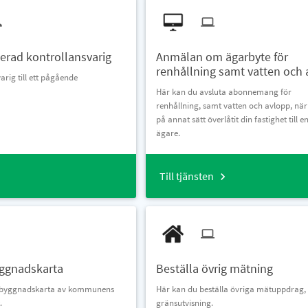
ierad kontrollansvarig
Anmälan om ägarbyte för
renhållning samt vatten och
rig till ett pågående
Här kan du avsluta abonnemang för
renhållning, samt vatten och avlopp, när 
på annat sätt överlåtit din fastighet till 
ägare.
Till tjänsten
yggnadskarta
Beställa övrig mätning
nybyggnadskarta av kommunens
Här kan du beställa övriga mätuppdrag,
.
gränsutvisning.