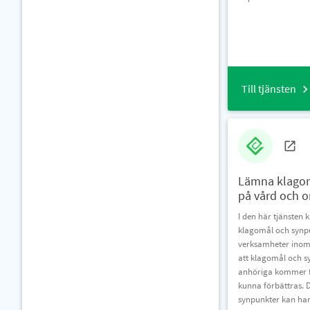
Till tjänsten
Lämna klagom
på vård och 
I den här tjänsten 
klagomål och syn
verksamheter inom 
att klagomål och s
anhöriga kommer f
kunna förbättras. 
synpunkter kan han