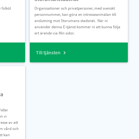
 folköl
Organisationer och privatpersoner, med svenskt
personnummer, kan göra en intresseanmälan till
anslutning mot Storumans stadsnät. När ni
använder denna E-tjänst kommer ni att kunna följa
ert ärende via Min sidor.
Till tjänsten
ta
/eller
n vi
esse av att
om vård och
et kan