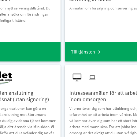
om nytt serveringstillstånd. Du
Anmälan om försäljning och servering av
eller ansöka om förändringar
efintliga tillstånd.
Till tjänsten
lan anslutning
Intresseanmälan för att arbe
snät (utan signering)
inom omsorgen
 organisationer kan göra en
Vi prioriterar dig som har utbildning och
ll anslutning mot Storumans
erfarenhet av att arbeta inom vården. Me
 du dig av denna tjänst kommer
välkomnar även dig som har ett stort intr
ölja ditt ärende via Min sidor. Vi
arbeta med människor. För att jobba in
för att du använder dig av vår
omsorg är det viktigt att du utan svårigh