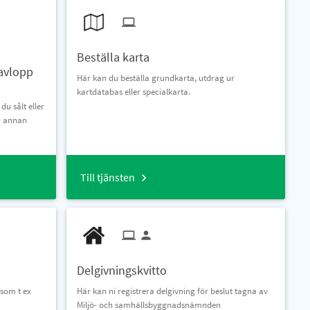
Beställa karta
 avlopp
Här kan du beställa grundkarta, utdrag ur
kartdatabas eller specialkarta.
du sålt eller
en annan
Till tjänsten
Delgivningskvitto
 som t ex
Här kan ni registrera delgivning för beslut tagna av
Miljö- och samhällsbyggnadsnämnden