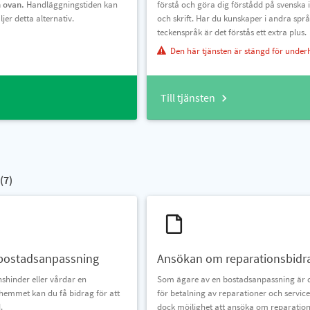
n ovan.
Handläggningstiden kan
förstå och göra dig förstådd på svenska i
jer detta alternativ.
och skrift. Har du kunskaper i andra språ
teckenspråk är det förstås ett extra plus.
Den här tjänsten är stängd för under
Till tjänsten
(
7
)
bostadsanpassning
Ansökan om reparationsbidr
shinder eller vårdar en
Som ägare av en bostadsanpassning är 
 hemmet kan du få bidrag för att
för betalning av reparationer och servic
.
dock möjlighet att ansöka om reparatio