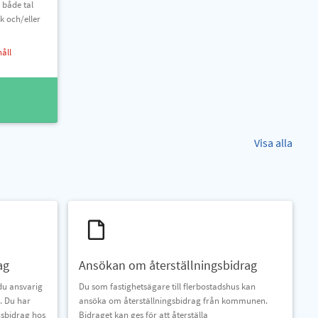
 både tal
k och/eller
håll
Visa alla
ag
Ansökan om återställningsbidrag
du ansvarig
Du som fastighetsägare till flerbostadshus kan
e. Du har
ansöka om återställningsbidrag från kommunen.
nsbidrag hos
Bidraget kan ges för att återställa