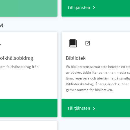
Till tjänsten
9
)
olkhälsobidrag
Bibliotek
 om folkhälsobidrag från
V8-bibliotekens samarbete innebär ett st
av böcker, tidskrifter och annan media 
låna, reservera och återlämna på samtlig
Bibliotekskatalog, låneregler och rutiner
gemensamma för biblioteken.
Till tjänsten