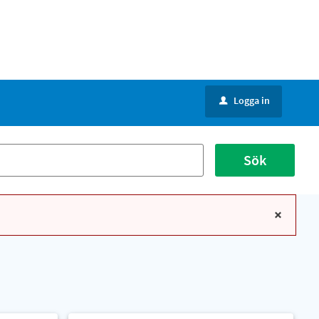
Logga in
u
Sök
x