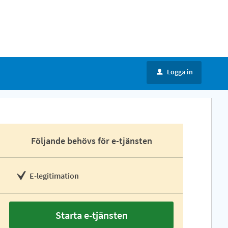
Logga in
u
Följande behövs för e-tjänsten
E-legitimation
Starta e-tjänsten