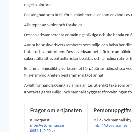
nagelskulptörer
Bassängbad som är till för allmänheten eller som används a
Alla typer av skolor och förskolor
Dessa verksamheter är anmälningspliktiga och ska betala en årl
Andra hälsoskyddsverksamheter som miljö och hälsa har tillsy
hotell och vandrarhem. Dessa verksamheter är inte anmälnin
säkerställa att eventuella risker beaktas och lämpliga rutiner f
En anmälningspliktig verksamhet får påbörjas tidigast sex vec
tillsynsmyndigheten bestämmer något annat.
Avgift för handläggning av anmälan tas ut enligt taxa som är
Kontakta gärna Miljö- och samhällsbyggnadsförvaltningen för
Frågor om e-tjänsten
Personuppgifts
Kundtjänst
Miljö- och samhälls
mbn@storuman.se
mbn@storuman.se
0951-140 00 vxl