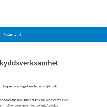
Dataskydd
skyddsverksamhet
 inspekteras regelbundet av Miljö- och
ehandling som innebär risk för blodsmitta eller
er, frisörer som använder rakkniv/rakblad,