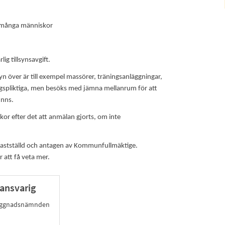
v många människor
ig tillsynsavgift.
n över är till exempel massörer, träningsanläggningar,
gspliktiga, men besöks med jämna mellanrum för att
inns.
kor efter det att anmälan gjorts, om inte
 fastställd och antagen av Kommunfullmäktige.
 att få veta mer.
ansvarig
byggnadsnämnden