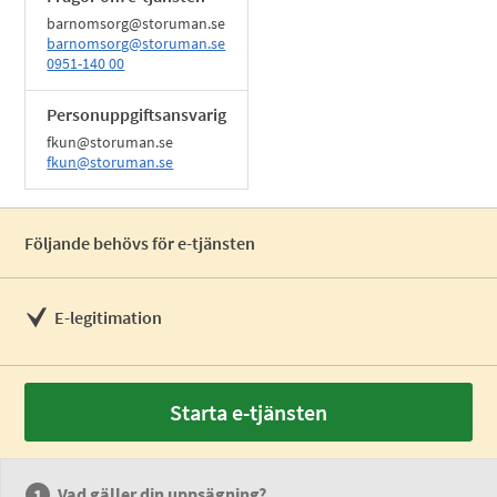
barnomsorg@storuman.se
barnomsorg@storuman.se
0951-140 00
Personuppgiftsansvarig
fkun@storuman.se
fkun@storuman.se
Följande behövs för e-tjänsten
E-legitimation
Starta e-tjänsten
Vad gäller din uppsägning?