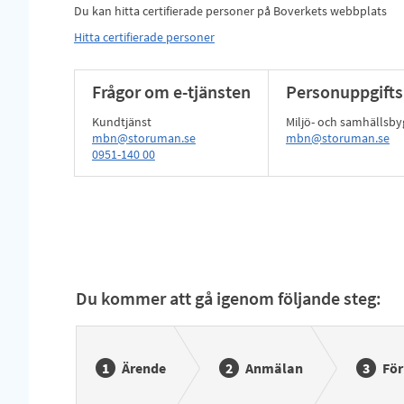
Du kan hitta certifierade personer på Boverkets webbplats
Hitta certifierade personer
Frågor om e-tjänsten
Personuppgifts
Kundtjänst
Miljö- och samhälls
mbn@storuman.se
mbn@storuman.se
0951-140 00
Du kommer att gå igenom följande steg:
Ärende
Anmälan
Fö