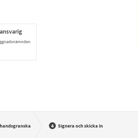
ansvarig
byggnadsnämnden
rhandsgranska
Signera och skicka in