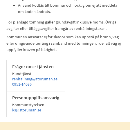
Använd kodlås till bommar och lock, glöm ej att meddela
om koden ändrats.
För planlagd tömning gäller grundavgift inklusive moms. Övriga
avgifter eller tilläggsavgifter framgår av renhållningstaxan.
Kommunen ansvarar ej för skador som kan uppstå på brunn, väg
eller omgivande terräng i samband med tömningen, i de fall väg ej
uppfyller kraven på bärighet.
Frågor om e-tjänsten
Kundtjänst
renhallning@storuman.se
0951-14086
Personuppgiftsansvarig
Kommunstyrelsen
ks@storuman.se