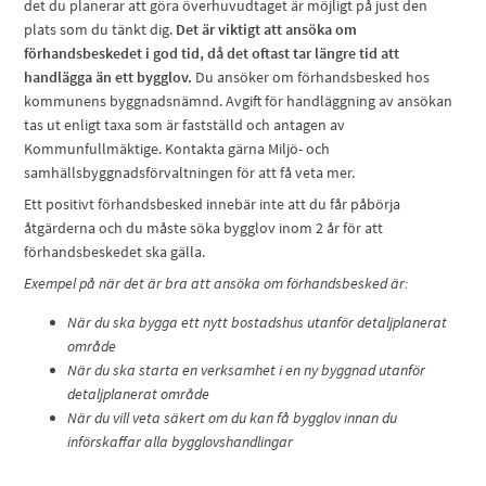
det du planerar att göra överhuvudtaget är möjligt på just den
plats som du tänkt dig.
Det är viktigt att ansöka om
förhandsbeskedet i god tid, då det oftast tar längre tid att
handlägga än ett bygglov.
Du ansöker om förhandsbesked hos
kommunens byggnadsnämnd. Avgift för handläggning av ansökan
tas ut enligt taxa som är fastställd och antagen av
Kommunfullmäktige. Kontakta gärna Miljö- och
samhällsbyggnadsförvaltningen för att få veta mer.
Ett positivt förhandsbesked innebär inte att du får påbörja
åtgärderna och du måste söka bygglov inom 2 år för att
förhandsbeskedet ska gälla.
Exempel på när det är bra att ansöka om förhandsbesked är:
När du ska bygga ett nytt bostadshus utanför detaljplanerat
område
När du ska starta en verksamhet i en ny byggnad utanför
detaljplanerat område
När du vill veta säkert om du kan få bygglov innan du
införskaffar alla bygglovshandlingar