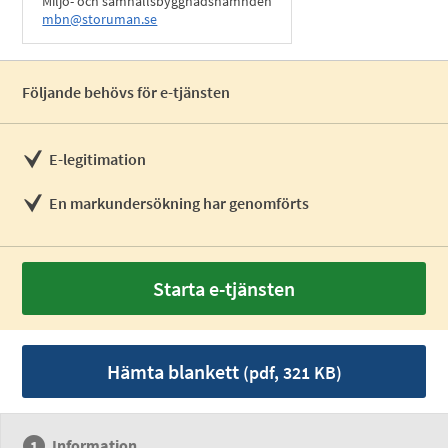
Miljö- och samhällsbyggnadsnämnden
mbn@storuman.se
Följande behövs för e-tjänsten
E-legitimation
En markundersökning har genomförts
Starta e-tjänsten
Hämta blankett
(pdf, 321 KB)
Information