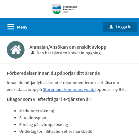
Logga in
Meny
u
Anmälan/Ansökan om enskilt avlopp
Den här tjänsten kräver inloggning
Förberedelser innan du påbörjar ditt ärende
Innan du börjar fylla i ärendet rekommenderar vi att läsa om
enskilda avlopp på
Storumans kommuns webb
(öppnas i ny flik).
Bilagor som vi efterfrågar i e-tjänsten är:
Markundersökning
Situationsplan
Förslag på avloppslösning
Underlag för infiltration eller markbädd