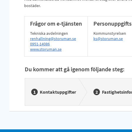
bostäder.
Frågor om e-tjänsten
Personuppgifts
Tekniska avdelningen
Kommunstyrelsen
renhallning@storuman.se
ks@storuman.se
0951-14086
www.storuman.se
Du kommer att gå igenom följande steg:
Kontaktuppgifter
Fastighetsinf