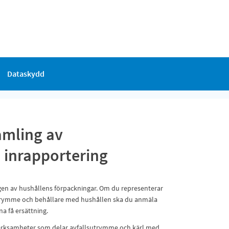
Dataskydd
amling av
- inrapportering
gen av hushållens förpackningar. Om du representerar
utrymme och behållare med hushållen ska du anmäla
a få ersättning.
erksamheter som delar avfallsutrymme och kärl med