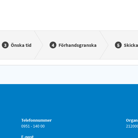
Önska tid
Förhandsgranska
Skicka
Telefonnummer
Organ
0951 - 140 00
21200
E-post