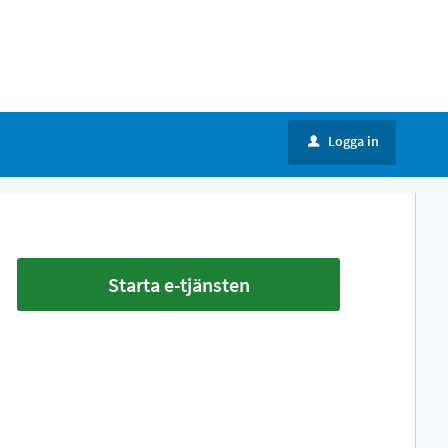
Logga in
u
Starta e-tjänsten