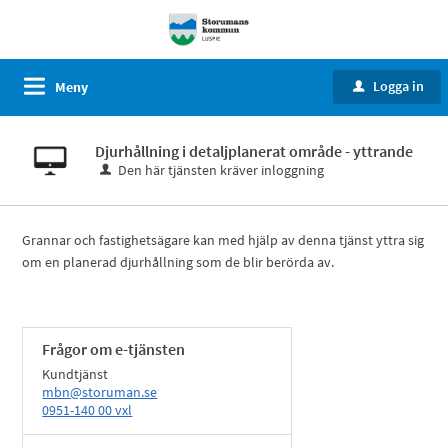
Logga in
Meny
u
Djurhållning i detaljplanerat område - yttrande
Den här tjänsten kräver inloggning
Grannar och fastighetsägare kan med hjälp av denna tjänst yttra sig
om en planerad djurhållning som de blir berörda av.
Frågor om e-tjänsten
Kundtjänst
mbn@storuman.se
0951-140 00 vxl