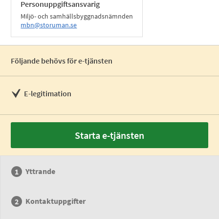
Personuppgiftsansvarig
Miljö- och samhällsbyggnadsnämnden
mbn@storuman.se
Följande behövs för e-tjänsten
E-legitimation
Starta e-tjänsten
Yttrande
Kontaktuppgifter