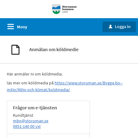
Logga in
Meny
u
Anmälan om köldmedie
Här anmäler ni om köldmedia.
läs mer om köldmedia på
https://www.storuman.se/Bygga-bo--
miljo/Miljo-och-klimat/koldmedia/
Frågor om e-tjänsten
Kundtjänst
mbn@storuman.se
0951-140 00 vxl