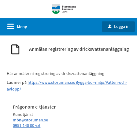
Logga in
Meny
u
Anmälan registrering av dricksvattenanläggning
Här anmäler ni registrering av dricksvattenanläggning
Läs mer på
https://www.storuman.se/Bygga-bo--miljo/Vatten-och-
avlopp/
Frågor om e-tjänsten
Kundtjänst
mbn@storuman.se
0951-140 00 vxl